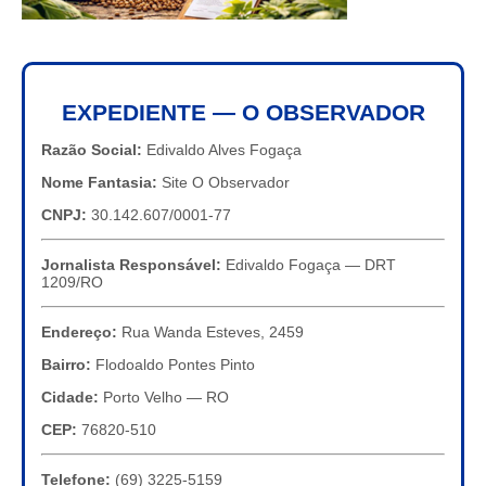
EXPEDIENTE — O OBSERVADOR
Razão Social:
Edivaldo Alves Fogaça
Nome Fantasia:
Site O Observador
CNPJ:
30.142.607/0001-77
Jornalista Responsável:
Edivaldo Fogaça — DRT
1209/RO
Endereço:
Rua Wanda Esteves, 2459
Bairro:
Flodoaldo Pontes Pinto
Cidade:
Porto Velho — RO
CEP:
76820-510
Telefone:
(69) 3225-5159