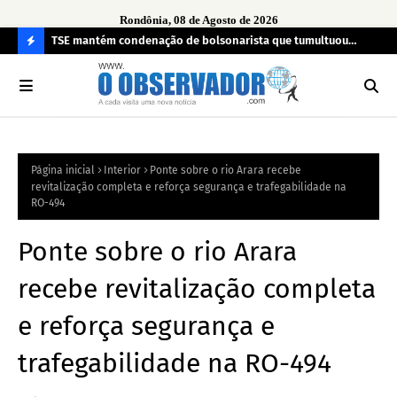
Rondônia, 08 de Agosto de 2026
TSE mantém condenação de bolsonarista que tumultuou
Fim
a
seção eleitoral em 2022
can
C
O
N
FI
Página inicial
Interior
Ponte sobre o rio Arara recebe
R
revitalização completa e reforça segurança e trafegabilidade na
A
RO-494
Ponte sobre o rio Arara
recebe revitalização completa
e reforça segurança e
trafegabilidade na RO-494