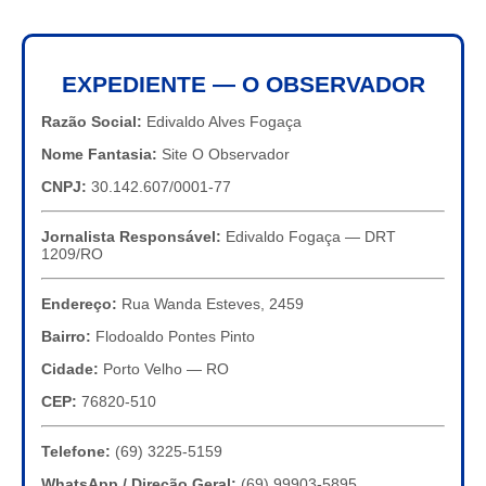
EXPEDIENTE — O OBSERVADOR
Razão Social:
Edivaldo Alves Fogaça
Nome Fantasia:
Site O Observador
CNPJ:
30.142.607/0001-77
Jornalista Responsável:
Edivaldo Fogaça — DRT
1209/RO
Endereço:
Rua Wanda Esteves, 2459
Bairro:
Flodoaldo Pontes Pinto
Cidade:
Porto Velho — RO
CEP:
76820-510
Telefone:
(69) 3225-5159
WhatsApp / Direção Geral:
(69) 99903-5895