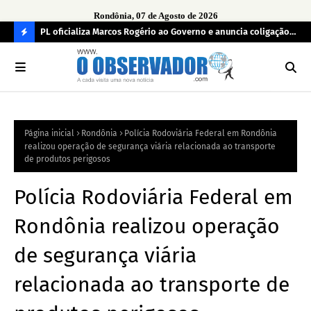
Rondônia, 07 de Agosto de 2026
r
PL oficializa Marcos Rogério ao Governo e anuncia coligação
MDB
as já
com cinco partidos em Rondônia
con
C
O
N
FI
Página inicial
Rondônia
Polícia Rodoviária Federal em Rondônia
R
realizou operação de segurança viária relacionada ao transporte
A
de produtos perigosos
Polícia Rodoviária Federal em
Rondônia realizou operação
de segurança viária
relacionada ao transporte de