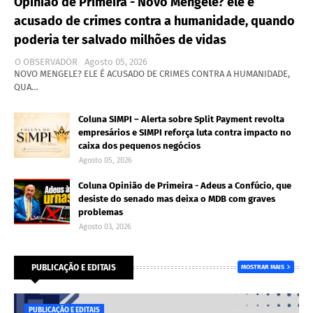
Opinião de Primeira - Novo Mengele? ele é
acusado de crimes contra a humanidade, quando
poderia ter salvado milhões de vidas
O OBSERVADOR
Agosto 05, 2026
NOVO MENGELE? ELE É ACUSADO DE CRIMES CONTRA A HUMANIDADE,
QUA…
Coluna SIMPI – Alerta sobre Split Payment revolta
empresários e SIMPI reforça luta contra impacto no
caixa dos pequenos negócios
Agosto 05, 2026
Coluna Opinião de Primeira - Adeus a Confúcio, que
desiste do senado mas deixa o MDB com graves
problemas
Agosto 03, 2026
PUBLICAÇÃO E EDITAIS
MOSTRAR MAIS
PUBLICAÇÃO E EDITAIS