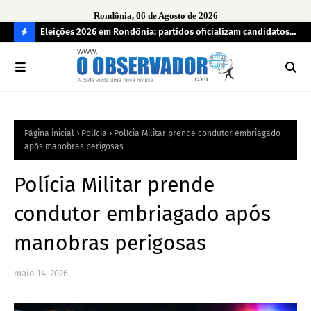
Rondônia, 06 de Agosto de 2026
grama
Eleições 2026 em Rondônia: partidos oficializam candidatos a
Car
deputado estadual, partidos não conseguem formar chapas
apr
C
completas
O
N
FI
Página inicial
Polícia
Polícia Militar prende condutor embriagado
R
após manobras perigosas
A
Polícia Militar prende
condutor embriagado após
manobras perigosas
maio 14, 2026