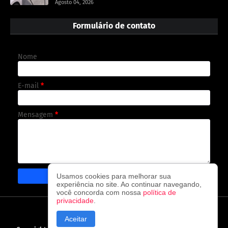
Agosto 04, 2026
Formulário de contato
Nome
E-mail
*
Mensagem
*
Usamos cookies para melhorar sua
experiência no site. Ao continuar navegando,
você concorda com nossa
política de
privacidade
.
CAPA
CONTATO
POLÍTICA DE PRIVACIDADE
Aceitar