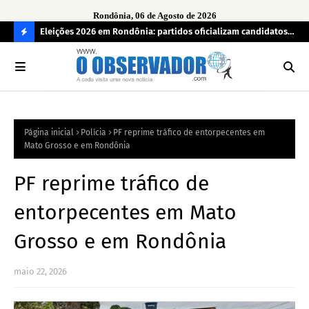
Rondônia, 06 de Agosto de 2026
grama
Eleições 2026 em Rondônia: partidos oficializam candidatos a
Car
deputado estadual, partidos não conseguem formar chapas
apr
C
completas
O
N
FI
Página inicial
Polícia
PF reprime tráfico de entorpecentes em
R
Mato Grosso e em Rondônia
A
PF reprime tráfico de
entorpecentes em Mato
Grosso e em Rondônia
maio 22, 2026