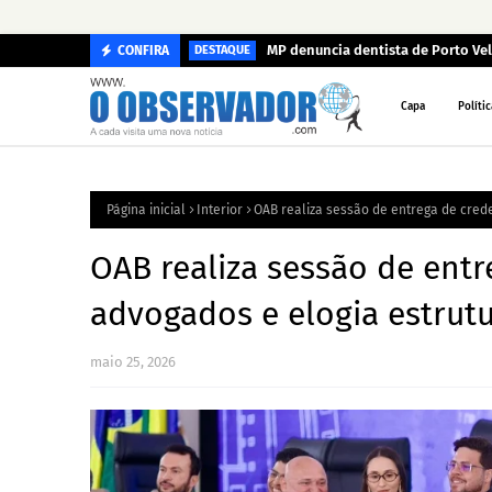
MP denuncia dentista de Porto Ve
CONFIRA
DESTAQUE
Capa
Polític
Página inicial
Interior
OAB realiza sessão de entrega de cred
OAB realiza sessão de entr
advogados e elogia estrutu
maio 25, 2026