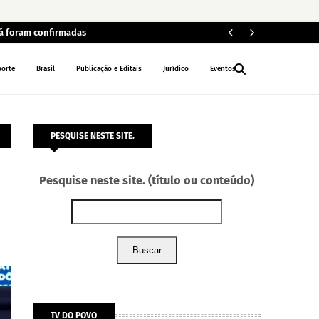
já foram confirmadas
MP
INTERIOR
porte
Brasil
Publicação e Editais
Jurídico
Eventos
PESQUISE NESTE SITE.
Pesquise neste site. (título ou conteúdo)
Buscar
TV DO POVO