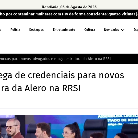
Rondônia, 06 de Agosto de 2026
lho por contaminar mulheres com HIV de forma consciente; quatro vítimas 
a
Polícia
Destaques
Entretenimento
Cultura
Novidades
Es
enciais para novos advogados e elogia estrutura da Alero na RRSI
ega de credenciais para novos
ra da Alero na RRSI