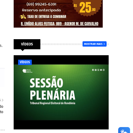
VÍDEOS
MOSTRAR MAIS
a.
VÍDEOS
S
do
to