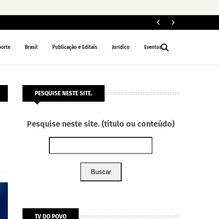
Le
NACIONAL
porte
Brasil
Publicação e Editais
Jurídico
Eventos
PESQUISE NESTE SITE.
Pesquise neste site. (título ou conteúdo)
Buscar
TV DO POVO