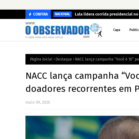
Lula lidera corrida presidencial n
CONFIRA
NACIONAL
Capa
Polític
Página inicial
Destaque
NACC lança campanha “Você é 10” pa
NACC lança campanha “Você
doadores recorrentes em P
maio 09, 2026