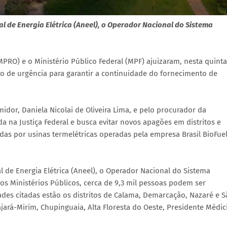
l de Energia Elétrica (Aneel), o Operador Nacional do Sistema
PRO) e o Ministério Público Federal (MPF) ajuizaram, nesta quinta
ido de urgência para garantir a continuidade do fornecimento de
dor, Daniela Nicolai de Oliveira Lima, e pelo procurador da
a na Justiça Federal e busca evitar novos apagões em distritos e
das por usinas termelétricas operadas pela empresa Brasil BioFue
l de Energia Elétrica (Aneel), o Operador Nacional do Sistema
os Ministérios Públicos, cerca de 9,3 mil pessoas podem ser
dades citadas estão os distritos de Calama, Demarcação, Nazaré e 
rá-Mirim, Chupinguaia, Alta Floresta do Oeste, Presidente Médici