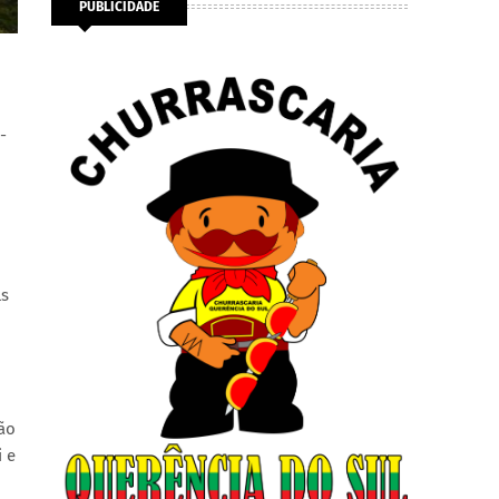
PUBLICIDADE
-
ls
São
 e