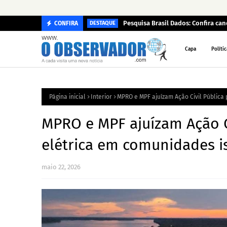
Pesquisa Brasil Dados: Confira c
CONFIRA
DESTAQUE
Capa
Polític
Página inicial
Interior
MPRO e MPF ajuízam Ação Civil Pública
MPRO e MPF ajuízam Ação Ci
elétrica em comunidades 
maio 22, 2026