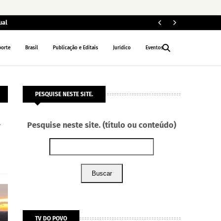
ual
ELEIÇÕES 2026
porte
Brasil
Publicação e Editais
Jurídico
Eventos
PESQUISE NESTE SITE.
a
Pesquise neste site. (título ou conteúdo)
Buscar
TV DO POVO