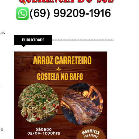
ças
PUBLICIDADE
o
ão