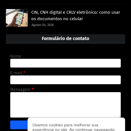
CIN, CNH digital e CRLV eletrônico: como usar
os documentos no celular
Agosto 04, 2026
Formulário de contato
Nome
E-mail
*
Mensagem
*
Usamos cookies para melhorar sua
experiência no site. Ao continuar navegando,