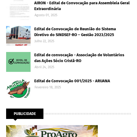
AIRON - Edital de Convocação para Assembleia Geral
Extraordinária
Agosto 01, 2025
Edital de Convocação de Reunião do Sistema
Diretivo do SINDSEF-RO – Gestão 2023/2025
Julho 22, 2025
Edital de convocação - Associação de Voluntários
das Ações Sócio Cristã-RO
Abril 24, 2025
Edital de Convocação 001/2025 - ARUANA
Fevereiro 18, 2025
PUBLICIDADE