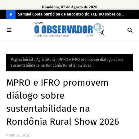
Rondônia, 07 de Agosto de 2026
e drogas
Samuel Costa participa de encontro do TCE-RO sobre os
UN
desafios de Rondônia para os próximos quatro anos
TR
C
O
N
FI
Página inicial
Agricultura
MPRO e IFRO promovem diálogo sobre
R
sustentabilidade na Rondônia Rural Show 2026
A
MPRO e IFRO promovem
diálogo sobre
sustentabilidade na
Rondônia Rural Show 2026
maio 28, 2026