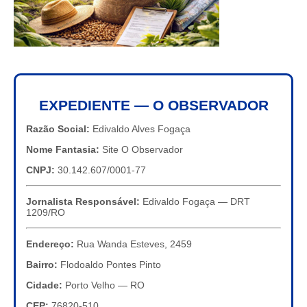
EXPEDIENTE — O OBSERVADOR
Razão Social:
Edivaldo Alves Fogaça
Nome Fantasia:
Site O Observador
CNPJ:
30.142.607/0001-77
Jornalista Responsável:
Edivaldo Fogaça — DRT
1209/RO
Endereço:
Rua Wanda Esteves, 2459
Bairro:
Flodoaldo Pontes Pinto
Cidade:
Porto Velho — RO
CEP:
76820-510