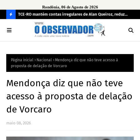
Rondônia, 06 de Agosto de 2026
e
TCE-RO mantém contas irregulares de Alan Queiroz, reduz
Fe
multa e caso pode gerar Inelegibilidade
Ron
C
O
N
FI
Página inicial
Nacional
Mendonça diz que não teve acesso à
R
proposta de delação de Vorcaro
A
Mendonça diz que não teve
acesso à proposta de delação
de Vorcaro
maio 08, 2026