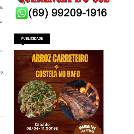
do
al.
PUBLICIDADE
 a
ão