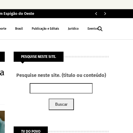
em Espigão do Oeste
In
INTERIOR
porte
Brasil
Publicação e Editais
Jurídico
Eventos
PESQUISE NESTE SITE.
ca
Pesquise neste site. (título ou conteúdo)
Buscar
TV DO POVO