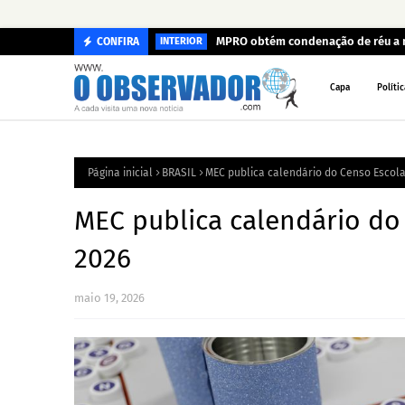
MPRO obtém condenação de réu a ma
CONFIRA
INTERIOR
Capa
Polític
Página inicial
BRASIL
MEC publica calendário do Censo Escol
MEC publica calendário do
2026
maio 19, 2026