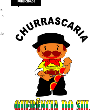
PUBLICIDADE
es
o o
 de