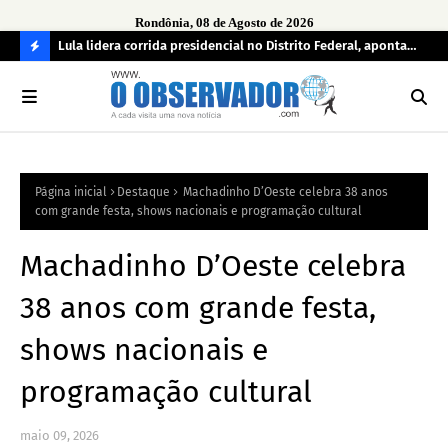
Rondônia, 08 de Agosto de 2026
tuou
Lula lidera corrida presidencial no Distrito Federal, aponta
Lei
pesquisa; Flávio Bolsonaro aparece em segundo
Kok
C
O
N
FI
Página inicial
Destaque
Machadinho D’Oeste celebra 38 anos
R
com grande festa, shows nacionais e programação cultural
A
Machadinho D’Oeste celebra
38 anos com grande festa,
shows nacionais e
programação cultural
maio 09, 2026