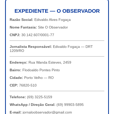
EXPEDIENTE — O OBSERVADOR
Razão Social:
Edivaldo Alves Fogaça
Nome Fantasia:
Site O Observador
CNPJ:
30.142.607/0001-77
Jornalista Responsável:
Edivaldo Fogaça — DRT
1209/RO
Endereço:
Rua Wanda Esteves, 2459
Bairro:
Flodoaldo Pontes Pinto
Cidade:
Porto Velho — RO
CEP:
76820-510
Telefone:
(69) 3225-5159
WhatsApp / Direção Geral:
(69) 99903-5895
E-mail:
jornaloobservador@gmail.com