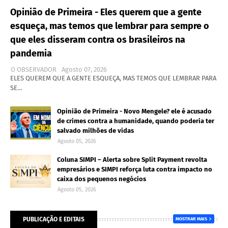
Opinião de Primeira - Eles querem que a gente
esqueça, mas temos que lembrar para sempre o
que eles disseram contra os brasileiros na
pandemia
O OBSERVADOR
Agosto 07, 2026
ELES QUEREM QUE A GENTE ESQUEÇA, MAS TEMOS QUE LEMBRAR PARA
SE…
Opinião de Primeira - Novo Mengele? ele é acusado
de crimes contra a humanidade, quando poderia ter
salvado milhões de vidas
Agosto 05, 2026
Coluna SIMPI – Alerta sobre Split Payment revolta
empresários e SIMPI reforça luta contra impacto no
caixa dos pequenos negócios
Agosto 05, 2026
PUBLICAÇÃO E EDITAIS
MOSTRAR MAIS