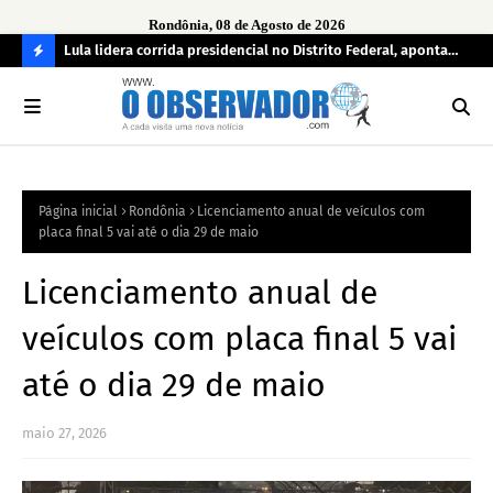
Rondônia, 08 de Agosto de 2026
tuou
Lula lidera corrida presidencial no Distrito Federal, aponta
Lei
pesquisa; Flávio Bolsonaro aparece em segundo
Kok
C
O
N
FI
Página inicial
Rondônia
Licenciamento anual de veículos com
R
placa final 5 vai até o dia 29 de maio
A
Licenciamento anual de
veículos com placa final 5 vai
até o dia 29 de maio
maio 27, 2026