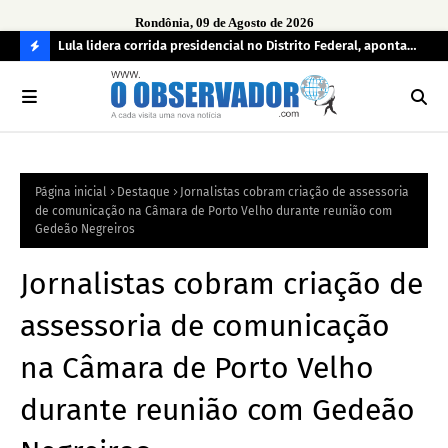
Rondônia, 09 de Agosto de 2026
tuou
Lula lidera corrida presidencial no Distrito Federal, aponta
Lei
pesquisa; Flávio Bolsonaro aparece em segundo
Kok
C
O
N
FI
Página inicial
Destaque
Jornalistas cobram criação de assessoria
R
de comunicação na Câmara de Porto Velho durante reunião com
A
Gedeão Negreiros
Jornalistas cobram criação de
assessoria de comunicação
na Câmara de Porto Velho
durante reunião com Gedeão