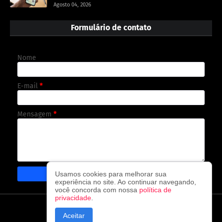
Agosto 04, 2026
Formulário de contato
Nome
E-mail
*
Mensagem
*
Usamos cookies para melhorar sua
experiência no site. Ao continuar navegando,
você concorda com nossa
política de
privacidade
.
CAPA
CONTATO
POLÍTICA DE PRIVACIDADE
Aceitar