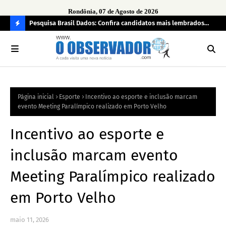
Rondônia, 07 de Agosto de 2026
 pendência
Pesquisa Brasil Dados: Confira candidatos mais lembrados
PL 
pelo eleitorado de Rondônia para deputado estadual
com
C
O
N
FI
Página inicial
Esporte
Incentivo ao esporte e inclusão marcam
R
evento Meeting Paralímpico realizado em Porto Velho
A
Incentivo ao esporte e
inclusão marcam evento
Meeting Paralímpico realizado
em Porto Velho
maio 11, 2026