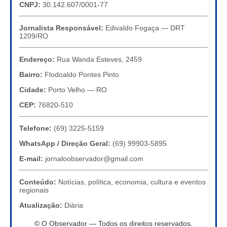
CNPJ:
30.142.607/0001-77
Jornalista Responsável:
Edivaldo Fogaça — DRT
1209/RO
Endereço:
Rua Wanda Esteves, 2459
Bairro:
Flodoaldo Pontes Pinto
Cidade:
Porto Velho — RO
CEP:
76820-510
Telefone:
(69) 3225-5159
WhatsApp / Direção Geral:
(69) 99903-5895
E-mail:
jornaloobservador@gmail.com
Conteúdo:
Notícias, política, economia, cultura e eventos
regionais
Atualização:
Diária
© O Observador — Todos os direitos reservados.