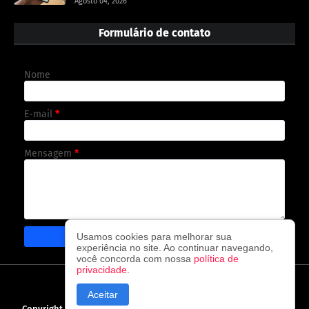
Agosto 04, 2026
Formulário de contato
Nome
E-mail
*
Mensagem
*
Usamos cookies para melhorar sua
experiência no site. Ao continuar navegando,
você concorda com nossa
política de
privacidade
.
CAPA
CONTATO
POLÍTICA DE PRIVACIDADE
Aceitar
Copyright ©
2026
O observador - A cada visita uma nova notícia!