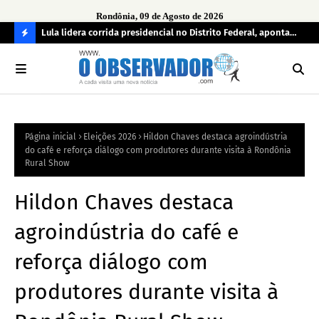
Rondônia, 09 de Agosto de 2026
tuou
Lula lidera corrida presidencial no Distrito Federal, aponta
Lei
pesquisa; Flávio Bolsonaro aparece em segundo
Kok
C
O
N
FI
Página inicial
Eleições 2026
Hildon Chaves destaca agroindústria
R
do café e reforça diálogo com produtores durante visita à Rondônia
A
Rural Show
Hildon Chaves destaca
agroindústria do café e
reforça diálogo com
produtores durante visita à