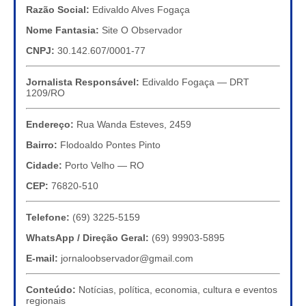
Razão Social:
Edivaldo Alves Fogaça
Nome Fantasia:
Site O Observador
CNPJ:
30.142.607/0001-77
Jornalista Responsável:
Edivaldo Fogaça — DRT
1209/RO
Endereço:
Rua Wanda Esteves, 2459
Bairro:
Flodoaldo Pontes Pinto
Cidade:
Porto Velho — RO
CEP:
76820-510
Telefone:
(69) 3225-5159
WhatsApp / Direção Geral:
(69) 99903-5895
E-mail:
jornaloobservador@gmail.com
Conteúdo:
Notícias, política, economia, cultura e eventos
regionais