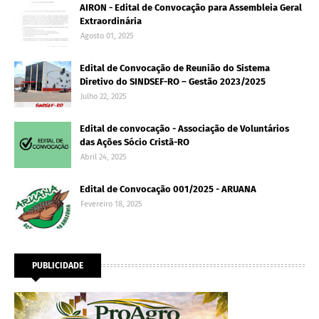
AIRON - Edital de Convocação para Assembleia Geral
Extraordinária
Agosto 01, 2025
Edital de Convocação de Reunião do Sistema
Diretivo do SINDSEF-RO – Gestão 2023/2025
Julho 22, 2025
Edital de convocação - Associação de Voluntários
das Ações Sócio Cristã-RO
Abril 24, 2025
Edital de Convocação 001/2025 - ARUANA
Fevereiro 18, 2025
PUBLICIDADE