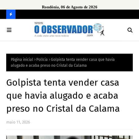
Rondônia, 06 de Agosto de 2026
urante
Ope
em 
C
O
N
FI
Página inicial
Polícia
Golpista tenta vender casa que havia
R
alugado e acaba preso no Cristal da Calama
A
Golpista tenta vender casa
que havia alugado e acaba
preso no Cristal da Calama
maio 11, 2026