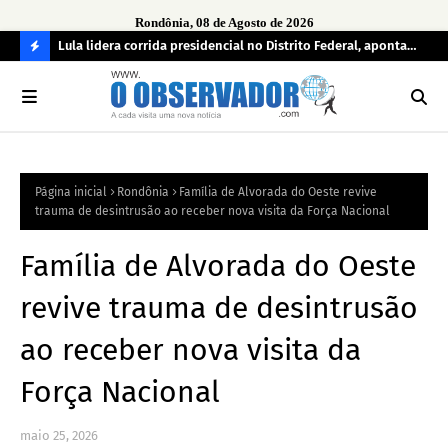
Rondônia, 08 de Agosto de 2026
tuou
Lula lidera corrida presidencial no Distrito Federal, aponta
Lei
pesquisa; Flávio Bolsonaro aparece em segundo
Kok
C
O
N
FI
Página inicial
Rondônia
Família de Alvorada do Oeste revive
R
trauma de desintrusão ao receber nova visita da Força Nacional
A
Família de Alvorada do Oeste
revive trauma de desintrusão
ao receber nova visita da
Força Nacional
maio 25, 2026