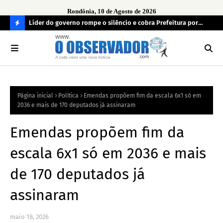
Rondônia, 10 de Agosto de 2026
ncerra
Líder do governo rompe o silêncio e cobra Prefeitura por
Jus
ari
atraso de emendas: “Não adianta saber onde vai e não chegar
gra
C
na ponta”
O
N
FI
Página inicial
Política
Emendas propõem fim da escala 6x1 só em
R
2036 e mais de 170 deputados já assinaram
A
Emendas propõem fim da
escala 6x1 só em 2036 e mais
de 170 deputados já
assinaram
maio 18, 2026