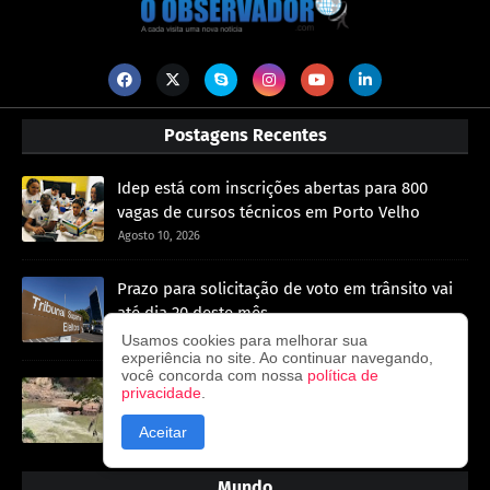
Postagens Recentes
Idep está com inscrições abertas para 800
vagas de cursos técnicos em Porto Velho
Agosto 10, 2026
Prazo para solicitação de voto em trânsito vai
até dia 20 deste mês
Agosto 10, 2026
Usamos cookies para melhorar sua
experiência no site. Ao continuar navegando,
você concorda com nossa
política de
Homem morre afogado após mergulhar em
privacidade
.
área de pesca em Rondônia
Aceitar
Agosto 10, 2026
Mundo