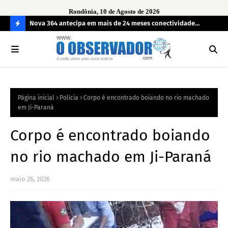
Rondônia, 10 de Agosto de 2026
rte
Nova 364 antecipa em mais de 24 meses conectividade
Sam
integral da BR-364 com implantação de 91 torres
mud
C
O
N
FI
Página inicial
Polícia
Corpo é encontrado boiando no rio machado
R
em Ji-Paraná
A
Corpo é encontrado boiando
no rio machado em Ji-Paraná
maio 26, 2026