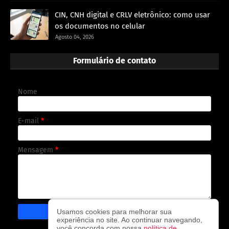
CIN, CNH digital e CRLV eletrônico: como usar
os documentos no celular
Agosto 04, 2026
Formulário de contato
Nome
E-mail
*
Mensagem
*
Usamos cookies para melhorar sua
experiência no site. Ao continuar navegando,
você concorda com nossa
política de