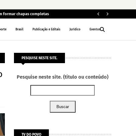
em formar chapas completas
Car
POLÍCIA
porte
Brasil
Publicação e Editais
Jurídico
Eventos
PESQUISE NESTE SITE.
o
Pesquise neste site. (título ou conteúdo)
Buscar
TV DO POVO