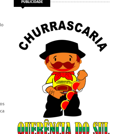
PUBLICIDADE
do
dos
ica