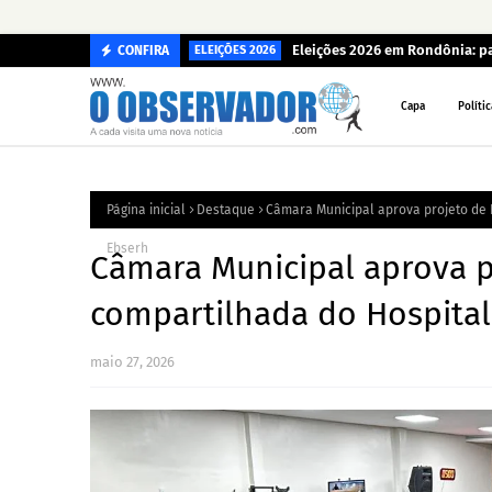
Eleições 2026 em Rondônia: p
CONFIRA
ELEIÇÕES 2026
Capa
Polític
Página inicial
Destaque
Câmara Municipal aprova projeto de 
Ebserh
Câmara Municipal aprova p
compartilhada do Hospital
maio 27, 2026