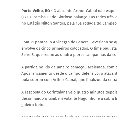
Porto Velho, RO -
O atacante Arthur Cabral não esque
(17). O camisa 19 do Glorioso balançou as redes três v
no Estádio Nilton Santos, pela 16ª rodada do Campeona
Com 21 pontos, o Alvinegro de General Severiano se 
envolve os cinco primeiros colocados. O time paulist
Série B, que reúne as quatro piores campanhas da c
A partida no Rio de Janeiro começou acelerada, com d
Após lançamento desde o campo defensivo, o atacante
bola sobrou com Arthur Cabral, que finalizou da entr
A resposta do Corinthians veio quatro minutos depois
desarmando o também volante Huguinho, e a sobra fi
goleiro Neto.