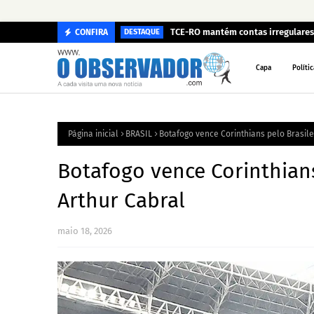
TCE-RO mantém contas irregulares 
CONFIRA
DESTAQUE
Capa
Polític
Página inicial
BRASIL
Botafogo vence Corinthians pelo Brasile
Botafogo vence Corinthians
Arthur Cabral
maio 18, 2026