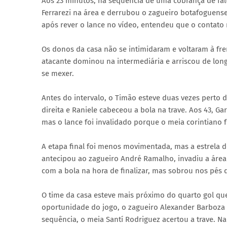
Aos 23 minutos, na sequência de uma cobrança de falt
Ferrarezi na área e derrubou o zagueiro botafoguense
após rever o lance no vídeo, entendeu que o contato n
Os donos da casa não se intimidaram e voltaram à fr
atacante dominou na intermediária e arriscou de lon
se mexer.
Antes do intervalo, o Timão esteve duas vezes perto 
direita e Raniele cabeceou a bola na trave. Aos 43, G
mas o lance foi invalidado porque o meia corintiano f
A etapa final foi menos movimentada, mas a estrela de
antecipou ao zagueiro André Ramalho, invadiu a área
com a bola na hora de finalizar, mas sobrou nos pés d
O time da casa esteve mais próximo do quarto gol qu
oportunidade do jogo, o zagueiro Alexander Barboza
sequência, o meia Santí Rodriguez acertou a trave. N