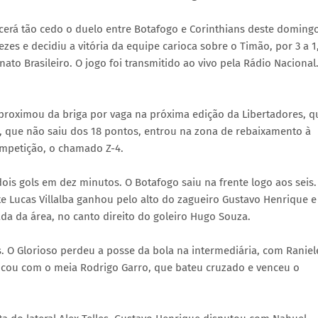
cerá tão cedo o duelo entre Botafogo e Corinthians deste doming
ezes e decidiu a vitória da equipe carioca sobre o Timão, por 3 a 1
to Brasileiro. O jogo foi transmitido ao vivo pela Rádio Nacional
aproximou da briga por vaga na próxima edição da Libertadores, q
a, que não saiu dos 18 pontos, entrou na zona de rebaixamento à
ompetição, o chamado Z-4.
ois gols em dez minutos. O Botafogo saiu na frente logo aos seis.
 Lucas Villalba ganhou pelo alto do zagueiro Gustavo Henrique e
ada da área, no canto direito do goleiro Hugo Souza.
. O Glorioso perdeu a posse da bola na intermediária, com Raniel
cou com o meia Rodrigo Garro, que bateu cruzado e venceu o