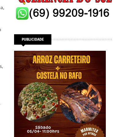
ma,
o
PUBLICIDADE
s,
.