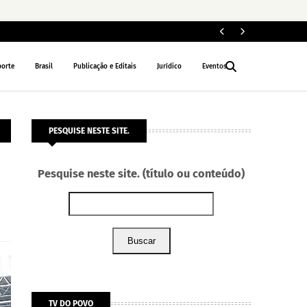
Fe
POLÍTICA
porte
Brasil
Publicação e Editais
Jurídico
Eventos
PESQUISE NESTE SITE.
Pesquise neste site. (título ou conteúdo)
Buscar
TV DO POVO