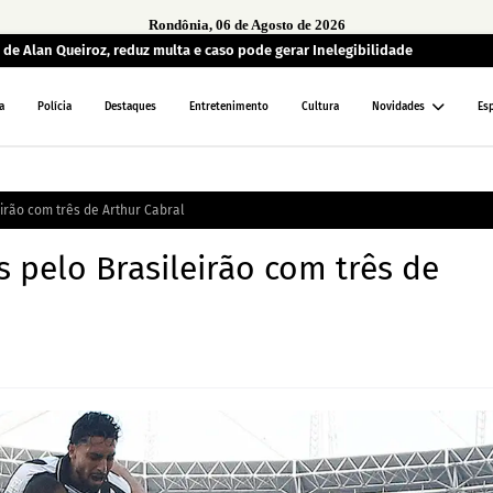
Rondônia, 06 de Agosto de 2026
de Alan Queiroz, reduz multa e caso pode gerar Inelegibilidade
a
Polícia
Destaques
Entretenimento
Cultura
Novidades
Es
irão com três de Arthur Cabral
 pelo Brasileirão com três de