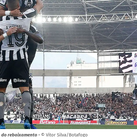
a do rebaixamento -
© Vitor Silva/Botafogo