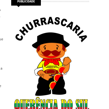
PUBLICIDADE
o
,
.
ue
 a
e