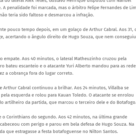
a do lateral Alex Telles, Gustavo Henrique disputou com Nahuel
. A penalidade foi marcada, mas o árbitro Felipe Fernandes de Li
ão teria sido faltoso e desmarcou a infração.
ente pouco tempo depois, em um golaço de Arthur Cabral. Aos 31, 
ge, acertando o ângulo direito de Hugo Souza, que nem conseguiu
do empate. Aos 40 minutos, o lateral Matheuzinho cruzou pela
arro bateu escanteio e o atacante Yuri Alberto mandou para as rede
ez a cobrança fora do lugar correto.
 Arthur Cabral continuou a brilhar. Aos 24 minutos, Villalba se
 pela esquerda e rolou para Kauan Toledo. O atacante se enrolou
o artilheiro da partida, que marcou o terceiro dele e do Botafogo
e o Corinthians do segundo. Aos 42 minutos, na última grande
 cabeceou com perigo e parou em bela defesa de Hugo Souza. Na
ada que estragasse a festa botafoguense no Nilton Santos.