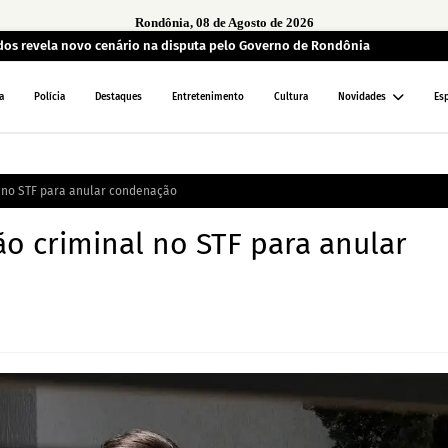
Rondônia, 08 de Agosto de 2026
ados revela novo cenário na disputa pelo Governo de Rondônia
a
Polícia
Destaques
Entretenimento
Cultura
Novidades
Es
l no STF para anular condenação
o criminal no STF para anular