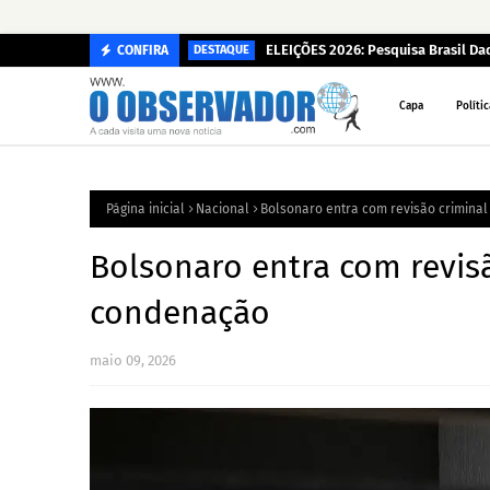
ELEIÇÕES 2026: Pesquisa Brasil D
CONFIRA
DESTAQUE
Capa
Polític
Página inicial
Nacional
Bolsonaro entra com revisão crimina
Bolsonaro entra com revisã
condenação
maio 09, 2026