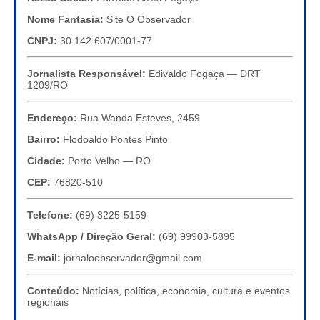
Nome Fantasia:
Site O Observador
CNPJ:
30.142.607/0001-77
Jornalista Responsável:
Edivaldo Fogaça — DRT
1209/RO
Endereço:
Rua Wanda Esteves, 2459
Bairro:
Flodoaldo Pontes Pinto
Cidade:
Porto Velho — RO
CEP:
76820-510
Telefone:
(69) 3225-5159
WhatsApp / Direção Geral:
(69) 99903-5895
E-mail:
jornaloobservador@gmail.com
Conteúdo:
Notícias, política, economia, cultura e eventos
regionais