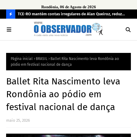
Rondônia, 06 de Agosto de 2026
e
TCE-RO mantém contas irregulares de Alan Queiroz, reduz
Fe
multa e caso pode gerar Inelegibilidade
Ron
C
O
N
FI
Página inicial
BRASIL
Ballet Rita Nascimento leva Rondônia ao
R
pódio em festival nacional de dança
A
Ballet Rita Nascimento leva
Rondônia ao pódio em
festival nacional de dança
maio 25, 2026