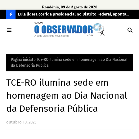
Rondônia, 09 de Agosto de 2026
tuou
Lula lidera corrida presidencial no Distrito Federal, aponta
Lei
pesquisa; Flávio Bolsonaro aparece em segundo
Kok
C
O
N
FI
Página inicial
TCE-RO ilumina sede em homenagem ao Dia Nacional
R
da Defensoria Pública
A
TCE-RO ilumina sede em
homenagem ao Dia Nacional
da Defensoria Pública
outubro 10, 2025