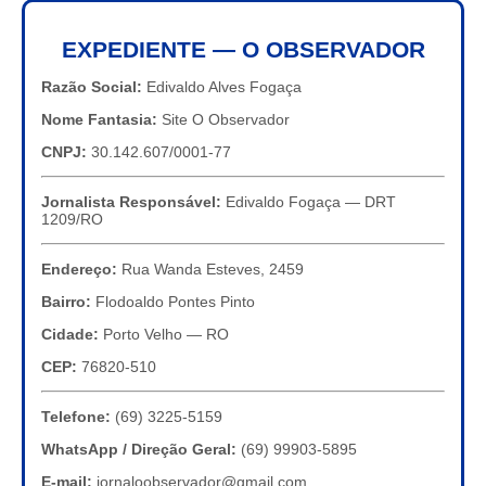
EXPEDIENTE — O OBSERVADOR
Razão Social:
Edivaldo Alves Fogaça
Nome Fantasia:
Site O Observador
CNPJ:
30.142.607/0001-77
Jornalista Responsável:
Edivaldo Fogaça — DRT
1209/RO
Endereço:
Rua Wanda Esteves, 2459
Bairro:
Flodoaldo Pontes Pinto
Cidade:
Porto Velho — RO
CEP:
76820-510
Telefone:
(69) 3225-5159
WhatsApp / Direção Geral:
(69) 99903-5895
E-mail:
jornaloobservador@gmail.com