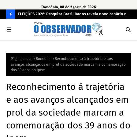
Rondônia, 08 de Agosto de 2026
eúne mais
ELEIÇÕES 2026: Pesquisa Brasil Dados revela novo cenário na
Sam
disputa pelo Governo de Rondônia
des
C
O
N
FI
Página inicial
Rondônia
Reconhecimento à trajetória e aos
R
avanços alcançados em prol da sociedade marcam a comemoração
A
dos 39 anos do Ipem
Reconhecimento à trajetória
e aos avanços alcançados em
prol da sociedade marcam a
comemoração dos 39 anos do