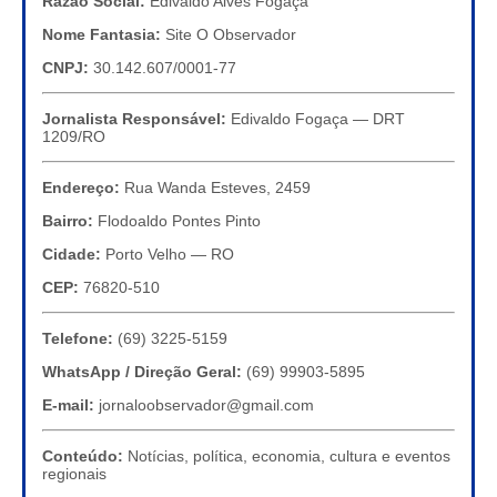
Razão Social:
Edivaldo Alves Fogaça
Nome Fantasia:
Site O Observador
CNPJ:
30.142.607/0001-77
Jornalista Responsável:
Edivaldo Fogaça — DRT
1209/RO
Endereço:
Rua Wanda Esteves, 2459
Bairro:
Flodoaldo Pontes Pinto
Cidade:
Porto Velho — RO
CEP:
76820-510
Telefone:
(69) 3225-5159
WhatsApp / Direção Geral:
(69) 99903-5895
E-mail:
jornaloobservador@gmail.com
Conteúdo:
Notícias, política, economia, cultura e eventos
regionais