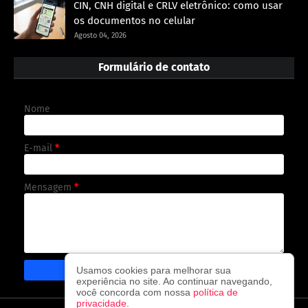
CIN, CNH digital e CRLV eletrônico: como usar
os documentos no celular
Agosto 04, 2026
Formulário de contato
Nome
E-mail
*
Mensagem
*
Usamos cookies para melhorar sua
experiência no site. Ao continuar navegando,
você concorda com nossa
política de
privacidade
.