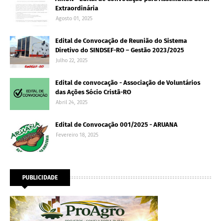
Extraordinária
Agosto 01, 2025
Edital de Convocação de Reunião do Sistema
Diretivo do SINDSEF-RO – Gestão 2023/2025
Julho 22, 2025
Edital de convocação - Associação de Voluntários
das Ações Sócio Cristã-RO
Abril 24, 2025
Edital de Convocação 001/2025 - ARUANA
Fevereiro 18, 2025
PUBLICIDADE