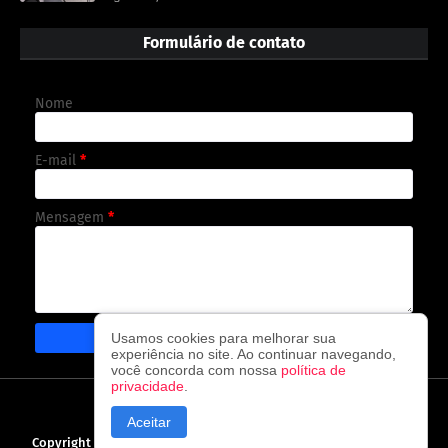
Formulário de contato
Nome
E-mail
*
Mensagem
*
Usamos cookies para melhorar sua
experiência no site. Ao continuar navegando,
você concorda com nossa
política de
privacidade
.
CAPA
CONTATO
POLÍTICA DE PRIVACIDADE
Aceitar
Copyright ©
2026
O observador - A cada visita uma nova notícia!