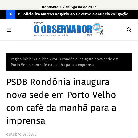
Rondônia, 07 de Agosto de 2026
r
PL oficializa Marcos Rogério ao Governo e anuncia coligação
MDB
as já
com cinco partidos em Rondônia
con
C
O
N
FI
Página inicial
Política
PSDB Rondônia inaugura nova sede em
R
Porto Velho com café da manhã para a imprensa
A
PSDB Rondônia inaugura
nova sede em Porto Velho
com café da manhã para a
imprensa
outubro 09, 2025