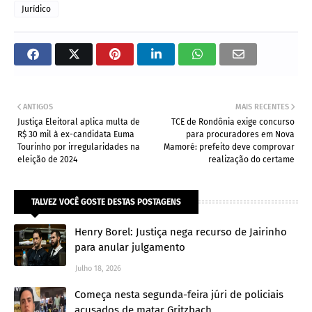
Jurídico
ANTIGOS
MAIS RECENTES
Justiça Eleitoral aplica multa de
TCE de Rondônia exige concurso
R$ 30 mil à ex-candidata Euma
para procuradores em Nova
Tourinho por irregularidades na
Mamoré: prefeito deve comprovar
eleição de 2024
realização do certame
TALVEZ VOCÊ GOSTE DESTAS POSTAGENS
Henry Borel: Justiça nega recurso de Jairinho
para anular julgamento
Julho 18, 2026
Começa nesta segunda-feira júri de policiais
acusados de matar Gritzbach