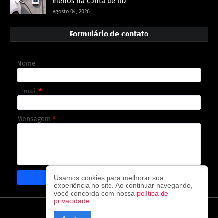
menos na conta de luz
Agosto 04, 2026
Formulário de contato
Nome
E-mail
*
Mensagem
*
Usamos cookies para melhorar sua
experiência no site. Ao continuar navegando,
você concorda com nossa
política de
privacidade
.
CAPA
CONTATO
POLÍTICA DE PRIVACIDADE