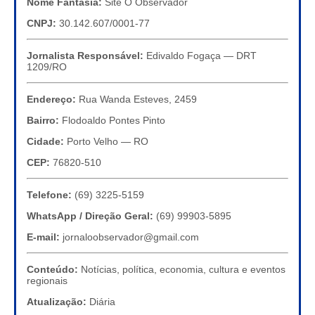
Nome Fantasia:
Site O Observador
CNPJ:
30.142.607/0001-77
Jornalista Responsável:
Edivaldo Fogaça — DRT
1209/RO
Endereço:
Rua Wanda Esteves, 2459
Bairro:
Flodoaldo Pontes Pinto
Cidade:
Porto Velho — RO
CEP:
76820-510
Telefone:
(69) 3225-5159
WhatsApp / Direção Geral:
(69) 99903-5895
E-mail:
jornaloobservador@gmail.com
Conteúdo:
Notícias, política, economia, cultura e eventos
regionais
Atualização:
Diária