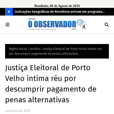
Rondônia, 06 de Agosto de 2026
ndecisos
Indicações Geográficas de Rondônia entram em programa
Seg
internacional para acelerar negócios
his
C
O
N
FI
Página inicial
Jurídico
Justiça Eleitoral de Porto Velho intima réu
R
por descumprir pagamento de penas alternativas
A
Justiça Eleitoral de Porto
Velho intima réu por
descumprir pagamento de
penas alternativas
outubro 09, 2025