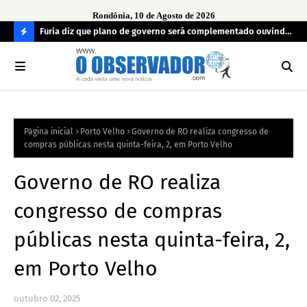
Rondônia, 10 de Agosto de 2026
preso
Furia diz que plano de governo será complementado ouvindo
Opi
o povo e definindo prioridades
PAY
C
em
O
N
FI
Página inicial
Porto Velho
Governo de RO realiza congresso de
R
compras públicas nesta quinta-feira, 2, em Porto Velho
A
Governo de RO realiza
congresso de compras
públicas nesta quinta-feira, 2,
em Porto Velho
outubro 02, 2025