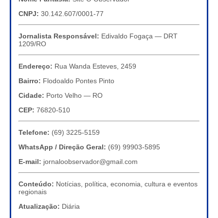
CNPJ:
30.142.607/0001-77
Jornalista Responsável:
Edivaldo Fogaça — DRT
1209/RO
Endereço:
Rua Wanda Esteves, 2459
Bairro:
Flodoaldo Pontes Pinto
Cidade:
Porto Velho — RO
CEP:
76820-510
Telefone:
(69) 3225-5159
WhatsApp / Direção Geral:
(69) 99903-5895
E-mail:
jornaloobservador@gmail.com
Conteúdo:
Notícias, política, economia, cultura e eventos
regionais
Atualização:
Diária