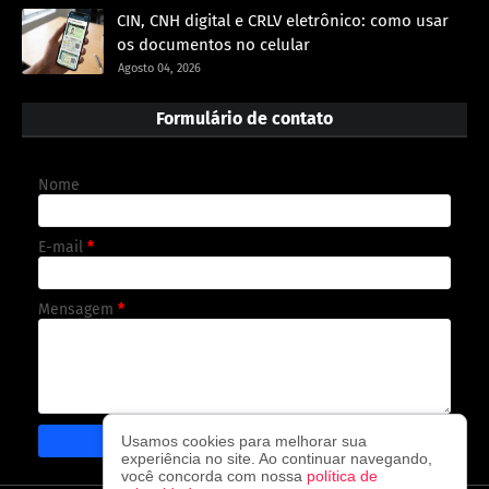
CIN, CNH digital e CRLV eletrônico: como usar
os documentos no celular
Agosto 04, 2026
Formulário de contato
Nome
E-mail
*
Mensagem
*
Usamos cookies para melhorar sua
experiência no site. Ao continuar navegando,
você concorda com nossa
política de