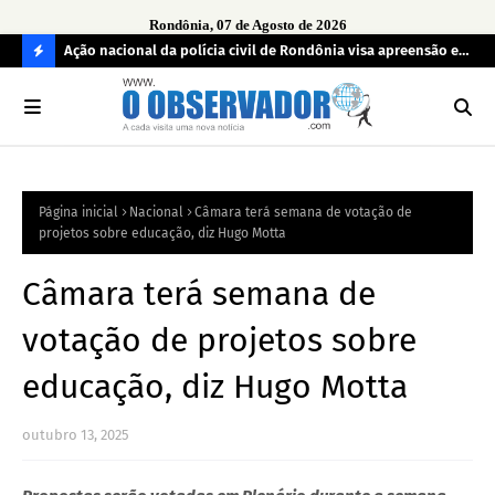
Rondônia, 07 de Agosto de 2026
aturas ao
Ação nacional da polícia civil de Rondônia visa apreensão e
MPF
devolução de celulares roubados
reg
C
O
N
FI
Página inicial
Nacional
Câmara terá semana de votação de
R
projetos sobre educação, diz Hugo Motta
A
Câmara terá semana de
votação de projetos sobre
educação, diz Hugo Motta
outubro 13, 2025