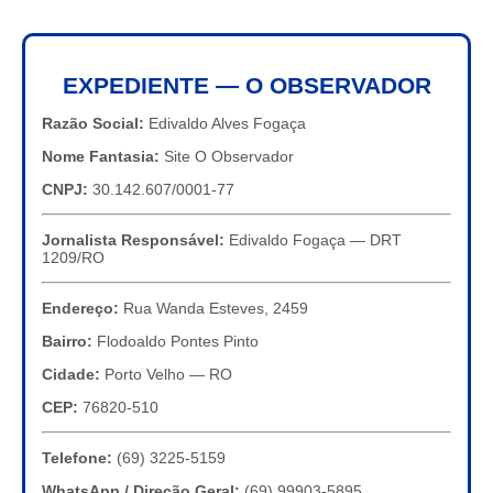
EXPEDIENTE — O OBSERVADOR
Razão Social:
Edivaldo Alves Fogaça
Nome Fantasia:
Site O Observador
CNPJ:
30.142.607/0001-77
Jornalista Responsável:
Edivaldo Fogaça — DRT
1209/RO
Endereço:
Rua Wanda Esteves, 2459
Bairro:
Flodoaldo Pontes Pinto
Cidade:
Porto Velho — RO
CEP:
76820-510
Telefone:
(69) 3225-5159
WhatsApp / Direção Geral:
(69) 99903-5895