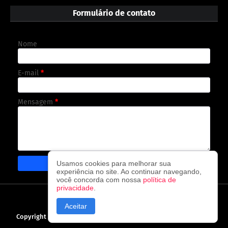
Formulário de contato
Nome
E-mail
*
Mensagem
*
Usamos cookies para melhorar sua
experiência no site. Ao continuar navegando,
você concorda com nossa
política de
privacidade
.
CAPA
CONTATO
POLÍTICA DE PRIVACIDADE
Aceitar
Copyright ©
2026
O observador - A cada visita uma nova notícia!