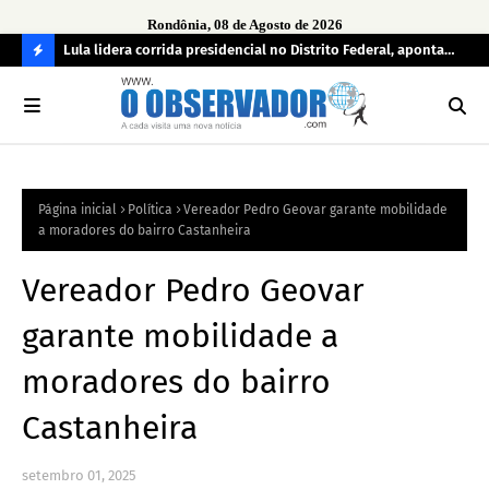
Rondônia, 08 de Agosto de 2026
tuou
Lula lidera corrida presidencial no Distrito Federal, aponta
Lei
pesquisa; Flávio Bolsonaro aparece em segundo
Kok
C
O
N
FI
Página inicial
Política
Vereador Pedro Geovar garante mobilidade
R
a moradores do bairro Castanheira
A
Vereador Pedro Geovar
garante mobilidade a
moradores do bairro
Castanheira
setembro 01, 2025