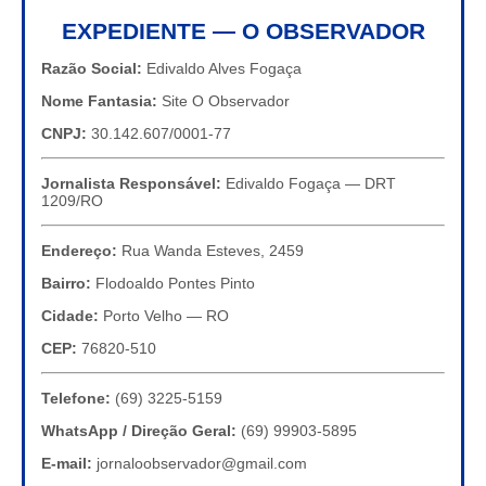
EXPEDIENTE — O OBSERVADOR
Razão Social:
Edivaldo Alves Fogaça
Nome Fantasia:
Site O Observador
CNPJ:
30.142.607/0001-77
Jornalista Responsável:
Edivaldo Fogaça — DRT
1209/RO
Endereço:
Rua Wanda Esteves, 2459
Bairro:
Flodoaldo Pontes Pinto
Cidade:
Porto Velho — RO
CEP:
76820-510
Telefone:
(69) 3225-5159
WhatsApp / Direção Geral:
(69) 99903-5895
E-mail:
jornaloobservador@gmail.com