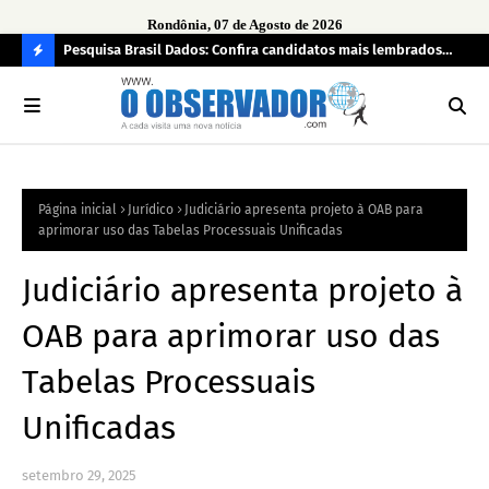
Rondônia, 07 de Agosto de 2026
 pendência
Pesquisa Brasil Dados: Confira candidatos mais lembrados
PL 
pelo eleitorado de Rondônia para deputado estadual
com
C
O
N
FI
Página inicial
Jurídico
Judiciário apresenta projeto à OAB para
R
aprimorar uso das Tabelas Processuais Unificadas
A
Judiciário apresenta projeto à
OAB para aprimorar uso das
Tabelas Processuais
Unificadas
setembro 29, 2025