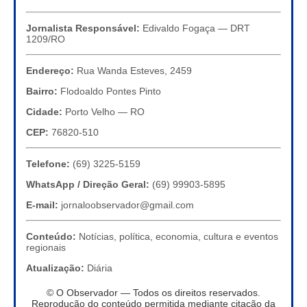
Jornalista Responsável:
Edivaldo Fogaça — DRT
1209/RO
Endereço:
Rua Wanda Esteves, 2459
Bairro:
Flodoaldo Pontes Pinto
Cidade:
Porto Velho — RO
CEP:
76820-510
Telefone:
(69) 3225-5159
WhatsApp / Direção Geral:
(69) 99903-5895
E-mail:
jornaloobservador@gmail.com
Conteúdo:
Notícias, política, economia, cultura e eventos
regionais
Atualização:
Diária
© O Observador — Todos os direitos reservados.
Reprodução do conteúdo permitida mediante citação da