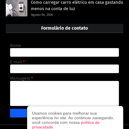
Como carregar carro elétrico em casa gastando
menos na conta de luz
Agosto 04, 2026
Formulário de contato
Nome
E-mail
*
Mensagem
*
Usamos cookies para melhorar sua
experiência no site. Ao continuar navegando,
você concorda com nossa
política de
privacidade
.