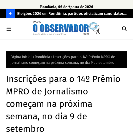
Rondônia, 06 de Agosto de 2026
grama
Eleições 2026 em Rondônia: partidos oficializam candidatos a
Car
deputado estadual, partidos não conseguem formar chapas
apr
C
completas
O
N
FI
Página inicial
Rondônia
Inscrições para o 14º Prêmio MPRO de
R
Jornalismo começam na próxima semana, no dia 9 de setembro
A
Inscrições para o 14º Prêmio
MPRO de Jornalismo
começam na próxima
semana, no dia 9 de
setembro