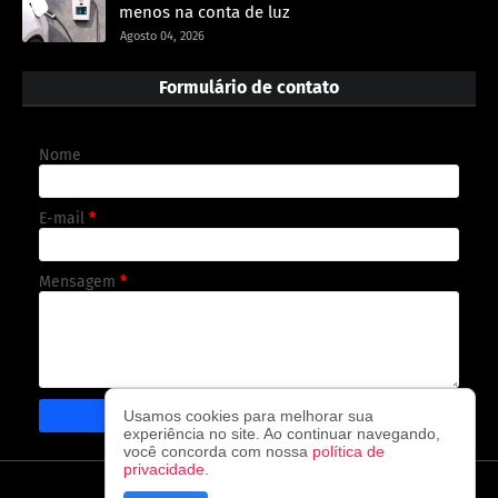
menos na conta de luz
Agosto 04, 2026
Formulário de contato
Nome
E-mail
*
Mensagem
*
Usamos cookies para melhorar sua
experiência no site. Ao continuar navegando,
você concorda com nossa
política de
privacidade
.
CAPA
CONTATO
POLÍTICA DE PRIVACIDADE