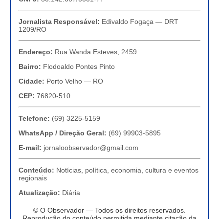
Jornalista Responsável:
Edivaldo Fogaça — DRT
1209/RO
Endereço:
Rua Wanda Esteves, 2459
Bairro:
Flodoaldo Pontes Pinto
Cidade:
Porto Velho — RO
CEP:
76820-510
Telefone:
(69) 3225-5159
WhatsApp / Direção Geral:
(69) 99903-5895
E-mail:
jornaloobservador@gmail.com
Conteúdo:
Notícias, política, economia, cultura e eventos
regionais
Atualização:
Diária
© O Observador — Todos os direitos reservados.
Reprodução do conteúdo permitida mediante citação da