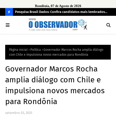
Rondônia, 07 de Agosto de 2026
 pendência
Pesquisa Brasil Dados: Confira candidatos mais lembrados
PL 
pelo eleitorado de Rondônia para deputado estadual
com
C
O
N
FI
Página inicial
Política
Governador Marcos Rocha amplia diálogo
R
com Chile e impulsiona novos mercados para Rondônia
A
Governador Marcos Rocha
amplia diálogo com Chile e
impulsiona novos mercados
para Rondônia
setembro 03, 2025