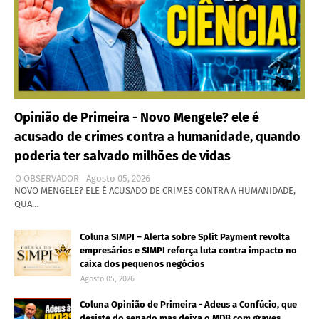
Opinião de Primeira - Novo Mengele? ele é
acusado de crimes contra a humanidade, quando
poderia ter salvado milhões de vidas
O OBSERVADOR
Agosto 05, 2026
NOVO MENGELE? ELE É ACUSADO DE CRIMES CONTRA A HUMANIDADE,
QUA…
Coluna SIMPI – Alerta sobre Split Payment revolta
empresários e SIMPI reforça luta contra impacto no
caixa dos pequenos negócios
Agosto 05, 2026
Coluna Opinião de Primeira - Adeus a Confúcio, que
desiste do senado mas deixa o MDB com graves