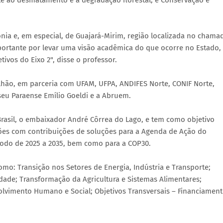
 ao desmatamento e à degradação florestal; e Conservação e
ônia e, em especial, de Guajará-Mirim, região localizada no chama
ortante por levar uma visão acadêmica do que ocorre no Estado,
ivos do Eixo 2", disse o professor.
lhão, em parceria com UFAM, UFPA, ANDIFES Norte, CONIF Norte,
seu Paraense Emílio Goeldi e a Abruem.
rasil, o embaixador André Côrrea do Lago, e tem como objetivo
ões com contribuições de soluções para a Agenda de Ação do
íodo de 2025 a 2035, bem como para a COP30.
mo: Transição nos Setores de Energia, Indústria e Transporte;
idade; Transformação da Agricultura e Sistemas Alimentares;
volvimento Humano e Social; Objetivos Transversais – Financiament