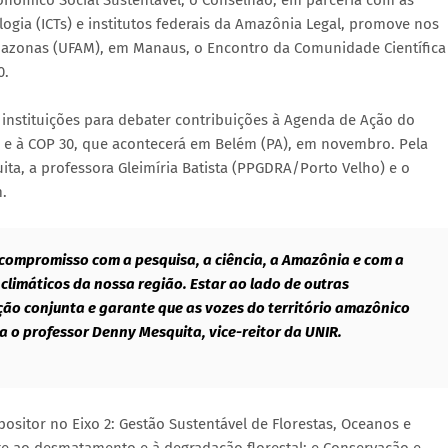
nômico Social Sustentável, o Conselhão, em parceria com as
ologia (ICTs) e institutos federais da Amazônia Legal, promove nos
Amazonas (UFAM), em Manaus, o Encontro da Comunidade Científica
0.
instituições para debater contribuições à Agenda de Ação do
) e à COP 30, que acontecerá em Belém (PA), em novembro. Pela
ita, a professora Gleimíria Batista (PPGDRA/Porto Velho) e o
m.
compromisso com a pesquisa, a ciência, a Amazônia e com a
climáticos da nossa região. Estar ao lado de outras
ação conjunta e garante que as vozes do território amazônico
 o professor Denny Mesquita, vice-reitor da UNIR.
xpositor no Eixo 2: Gestão Sustentável de Florestas, Oceanos e