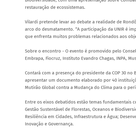
Biodiversidade, com uma apresentação sobre Combate
restauração de ecossistemas.
Vilardi pretende levar ao debate a realidade de Rond
arco do desmatamento. “A participação da UNIR é imp
que enfrenta muitos problemas relacionados aos objet
Sobre o encontro - O evento é promovido pelo Conse
Embrapa, Fiocruz, Instituto Evandro Chagas, INPA, Mu
Contará com a presença do presidente da COP 30 no B
apresentar um documento elaborado por 40 instituiç
Mutirão Global contra a Mudança do Clima para o per
Entre os eixos debatidos estão temas fundamentais co
Gestão Sustentável de Florestas, Oceanos e Biodivers
Resiliência em Cidades, Infraestrutura e Água; Desen
Inovação e Governança.