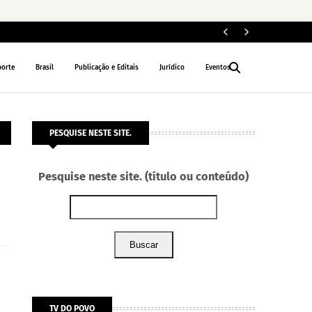
ELEIÇÕES 2026
porte
Brasil
Publicação e Editais
Jurídico
Eventos
PESQUISE NESTE SITE.
Pesquise neste site. (título ou conteúdo)
Buscar
TV DO POVO