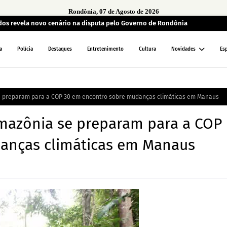
Rondônia, 07 de Agosto de 2026
ados revela novo cenário na disputa pelo Governo de Rondônia
a
Polícia
Destaques
Entretenimento
Cultura
Novidades
Es
e preparam para a COP 30 em encontro sobre mudanças climáticas em Manaus
mazônia se preparam para a COP
anças climáticas em Manaus