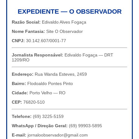
EXPEDIENTE — O OBSERVADOR
Razão Social:
Edivaldo Alves Fogaça
Nome Fantasia:
Site O Observador
CNPJ:
30.142.607/0001-77
Jornalista Responsável:
Edivaldo Fogaça — DRT
1209/RO
Endereço:
Rua Wanda Esteves, 2459
Bairro:
Flodoaldo Pontes Pinto
Cidade:
Porto Velho — RO
CEP:
76820-510
Telefone:
(69) 3225-5159
WhatsApp / Direção Geral:
(69) 99903-5895
E-mail:
jornaloobservador@gmail.com