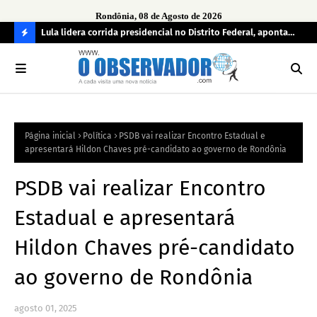
Rondônia, 08 de Agosto de 2026
tuou
Lula lidera corrida presidencial no Distrito Federal, aponta
Lei
pesquisa; Flávio Bolsonaro aparece em segundo
Kok
C
O
N
FI
Página inicial
Política
PSDB vai realizar Encontro Estadual e
R
apresentará Hildon Chaves pré-candidato ao governo de Rondônia
A
PSDB vai realizar Encontro
Estadual e apresentará
Hildon Chaves pré-candidato
ao governo de Rondônia
agosto 01, 2025