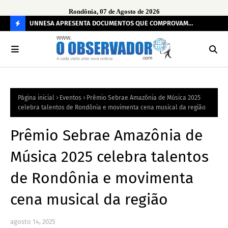
Rondônia, 07 de Agosto de 2026
rça
UNNESA APRESENTA DOCUMENTOS QUE COMPROVAM
Apo
TRANSPARÊNCIA E LEGALIDADE NA OPERAÇÃO ALVO DA PF
Per
C
O
N
FI
Página inicial
Eventos
Prêmio Sebrae Amazônia de Música 2025
R
celebra talentos de Rondônia e movimenta cena musical da região
A
Prêmio Sebrae Amazônia de
Música 2025 celebra talentos
de Rondônia e movimenta
cena musical da região
agosto 14, 2025