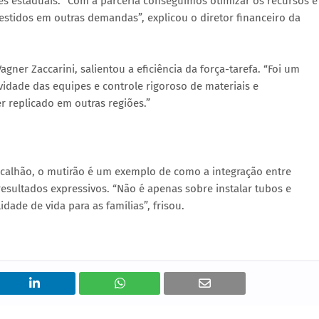
es estaduais. “Com a parceria conseguimos otimizar os recursos e
estidos em outras demandas”, explicou o diretor financeiro da
gner Zaccarini, salientou a eficiência da força-tarefa. “Foi um
vidade das equipes e controle rigoroso de materiais e
 replicado em outras regiões.”
calhão, o mutirão é um exemplo de como a integração entre
 resultados expressivos. “Não é apenas sobre instalar tubos e
dade de vida para as famílias”, frisou.