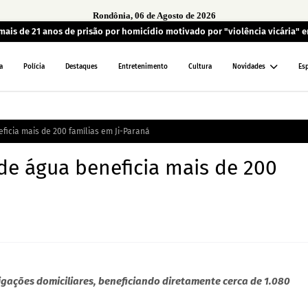
Rondônia, 06 de Agosto de 2026
is de 21 anos de prisão por homicídio motivado por "violência vicária" 
a
Polícia
Destaques
Entretenimento
Cultura
Novidades
Es
ficia mais de 200 famílias em Ji-Paraná
de água beneficia mais de 200
igações domiciliares, beneficiando diretamente cerca de 1.080