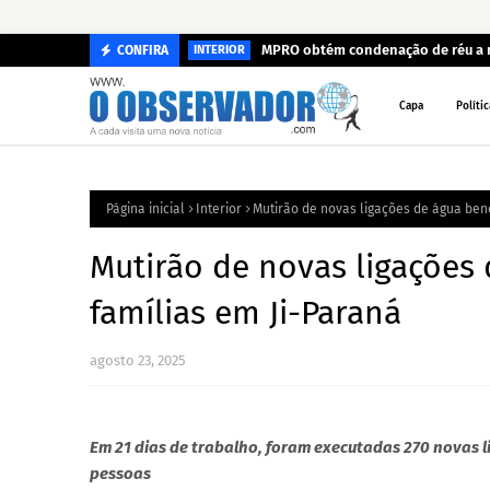
MPRO obtém condenação de réu a ma
CONFIRA
INTERIOR
Capa
Polític
Página inicial
Interior
Mutirão de novas ligações de água bene
Mutirão de novas ligações 
famílias em Ji-Paraná
agosto 23, 2025
Em 21 dias de trabalho, foram executadas 270 novas l
pessoas