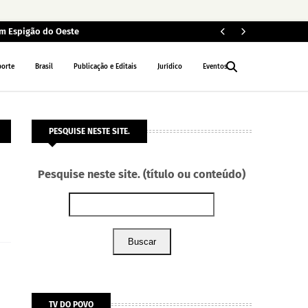
em Espigão do Oeste
In
INTERIOR
porte
Brasil
Publicação e Editais
Jurídico
Eventos
PESQUISE NESTE SITE.
Pesquise neste site. (título ou conteúdo)
Buscar
TV DO POVO