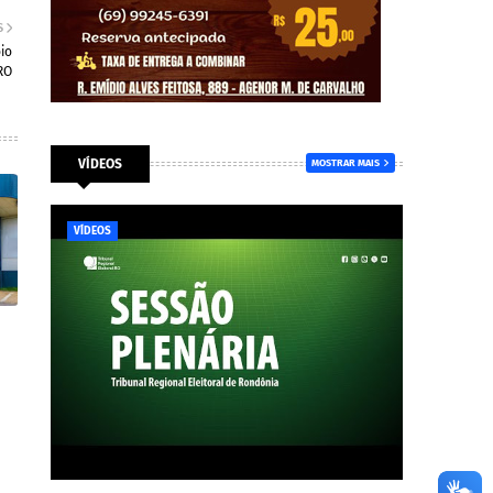
S
io
RO
VÍDEOS
MOSTRAR MAIS
VÍDEOS