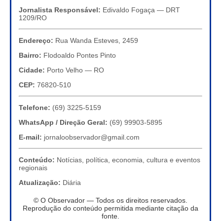
Jornalista Responsável:
Edivaldo Fogaça — DRT
1209/RO
Endereço:
Rua Wanda Esteves, 2459
Bairro:
Flodoaldo Pontes Pinto
Cidade:
Porto Velho — RO
CEP:
76820-510
Telefone:
(69) 3225-5159
WhatsApp / Direção Geral:
(69) 99903-5895
E-mail:
jornaloobservador@gmail.com
Conteúdo:
Notícias, política, economia, cultura e eventos
regionais
Atualização:
Diária
© O Observador — Todos os direitos reservados.
Reprodução do conteúdo permitida mediante citação da
fonte.