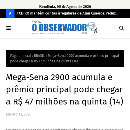
Rondônia, 06 de Agosto de 2026
e
TCE-RO mantém contas irregulares de Alan Queiroz, reduz
Fe
multa e caso pode gerar Inelegibilidade
Ron
C
O
N
FI
Página inicial
BRASIL
Mega-Sena 2900 acumula e prêmio principal
R
pode chegar a R$ 47 milhões na quinta (14)
A
Mega-Sena 2900 acumula e
prêmio principal pode chegar
a R$ 47 milhões na quinta (14)
agosto 13, 2025