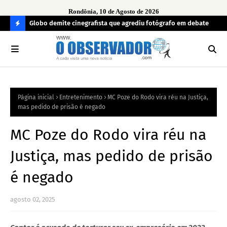
Rondônia, 10 de Agosto de 2026
o no 2º
Globo demite cinegrafista que agrediu fotógrafo em debate
BTG
no 
C
O
N
FI
Página inicial
Entretenimento
MC Poze do Rodo vira réu na Justiça,
R
mas pedido de prisão é negado
A
MC Poze do Rodo vira réu na
Justiça, mas pedido de prisão
é negado
agosto 02, 2025