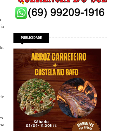
o
ria
PUBLICIDADE
le.
e
s
de
es
íba