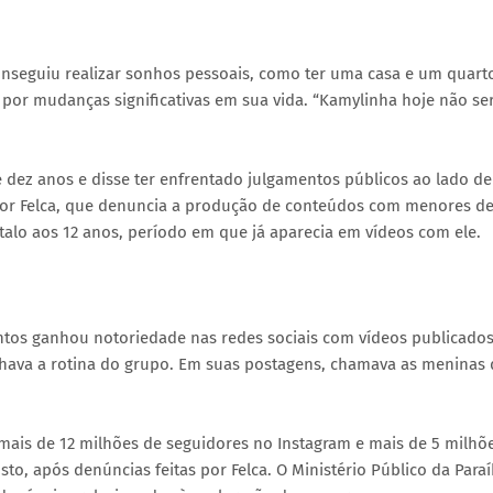
nseguiu realizar sonhos pessoais, como ter uma casa e um quart
 por mudanças significativas em sua vida. “Kamylinha hoje não se
e dez anos e disse ter enfrentado julgamentos públicos ao lado de
ador Felca, que denuncia a produção de conteúdos com menores d
talo aos 12 anos, período em que já aparecia em vídeos com ele.
Santos ganhou notoriedade nas redes sociais com vídeos publicado
lhava a rotina do grupo. Em suas postagens, chamava as meninas 
 mais de 12 milhões de seguidores no Instagram e mais de 5 milhõ
sto, após denúncias feitas por Felca. O Ministério Público da Para