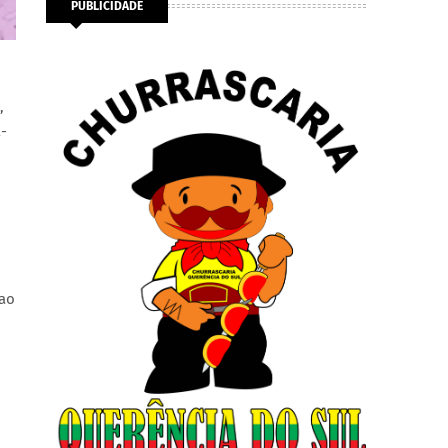
PUBLICIDADE
,
a-
 ao