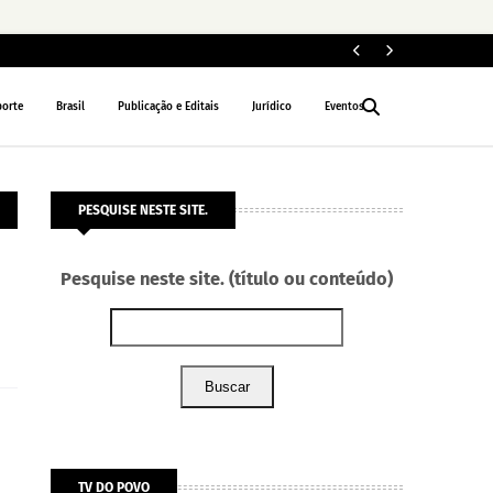
ELEIÇÕES 2026
porte
Brasil
Publicação e Editais
Jurídico
Eventos
PESQUISE NESTE SITE.
Pesquise neste site. (título ou conteúdo)
Buscar
TV DO POVO