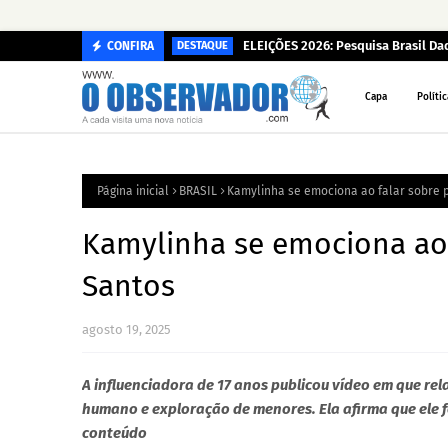
ELEIÇÕES 2026: Pesquisa Brasil D
CONFIRA
DESTAQUE
Capa
Polític
Página inicial
BRASIL
Kamylinha se emociona ao falar sobre p
Kamylinha se emociona ao 
Santos
agosto 19, 2025
A influenciadora de 17 anos publicou vídeo em que re
humano e exploração de menores. Ela afirma que ele f
conteúdo