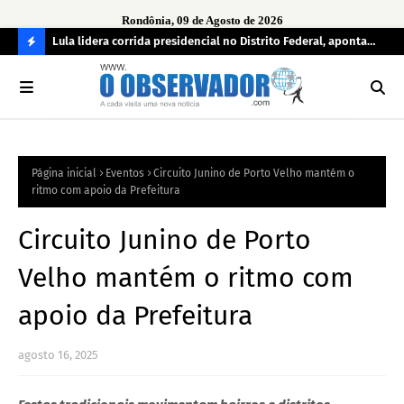
Rondônia, 09 de Agosto de 2026
tuou
Lula lidera corrida presidencial no Distrito Federal, aponta
Lei
pesquisa; Flávio Bolsonaro aparece em segundo
Kok
C
O
N
FI
Página inicial
Eventos
Circuito Junino de Porto Velho mantém o
R
ritmo com apoio da Prefeitura
A
Circuito Junino de Porto
Velho mantém o ritmo com
apoio da Prefeitura
agosto 16, 2025