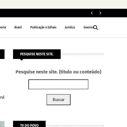
Fe
POLÍTICA
porte
Brasil
Publicação e Editais
Jurídico
Eventos
PESQUISE NESTE SITE.
Pesquise neste site. (título ou conteúdo)
erá
Buscar
TV DO POVO