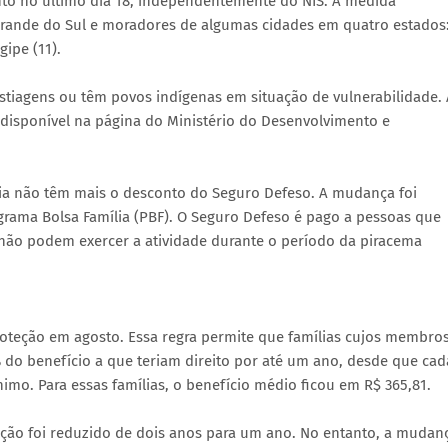
nto no último dia 18, independentemente do NIS. A medida
Grande do Sul e moradores de algumas cidades em quatro estados
gipe (11).
stiagens ou têm povos indígenas em situação de vulnerabilidade. 
disponível na página do Ministério do Desenvolvimento e
lia não têm mais o desconto do Seguro Defeso. A mudança foi
ograma Bolsa Família (PBF). O Seguro Defeso é pago a pessoas que
não podem exercer a atividade durante o período da piracema
proteção em agosto. Essa regra permite que famílias cujos membro
o benefício a que teriam direito por até um ano, desde que cad
nimo. Para essas famílias, o benefício médio ficou em R$ 365,81.
ção foi reduzido de dois anos para um ano. No entanto, a mudan