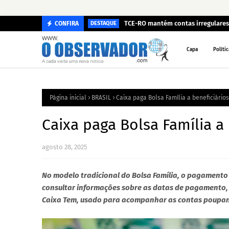
TCE-RO mantém contas irregulares 
CONFIRA
DESTAQUE
Capa
Polític
Página inicial
BRASIL
Caixa paga Bolsa Família a beneficiários
Caixa paga Bolsa Família a 
agosto 28, 2025
No modelo tradicional do Bolsa Família, o pagamento 
consultar informações sobre as datas de pagamento, o
Caixa Tem, usado para acompanhar as contas poupan