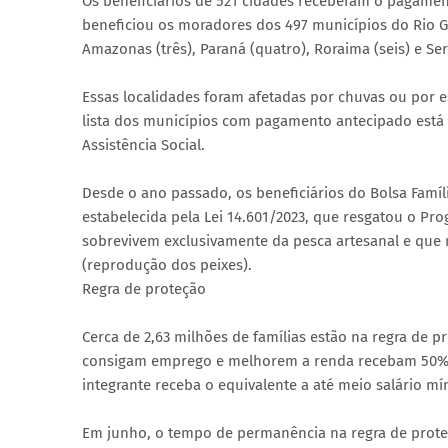
Os beneficiários de 521 cidades receberam o pagame
beneficiou os moradores dos 497 municípios do Rio 
Amazonas (três), Paraná (quatro), Roraima (seis) e Ser
Essas localidades foram afetadas por chuvas ou por e
lista dos municípios com pagamento antecipado está 
Assistência Social.
Desde o ano passado, os beneficiários do Bolsa Famí
estabelecida pela Lei 14.601/2023, que resgatou o Pr
sobrevivem exclusivamente da pesca artesanal e que 
(reprodução dos peixes).
Regra de proteção
Cerca de 2,63 milhões de famílias estão na regra de 
consigam emprego e melhorem a renda recebam 50% d
integrante receba o equivalente a até meio salário mí
Em junho, o tempo de permanência na regra de prote