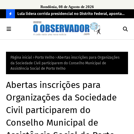
Rondônia, 08 de Agosto de 2026
tuou
Lula lidera corrida presidencial no Distrito Federal, aponta
Lei
pesquisa; Flávio Bolsonaro aparece em segundo
Kok
C
O
N
FI
Página inicial
Porto Velho
Abertas inscrições para Organizações
R
da Sociedade Civil participarem do Conselho Municipal de
A
Assistência Social de Porto Velho
Abertas inscrições para
Organizações da Sociedade
Civil participarem do
Conselho Municipal de