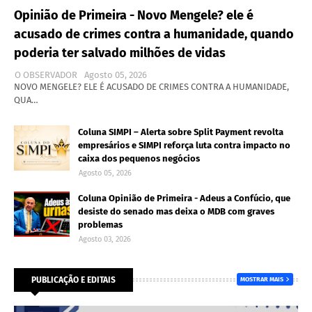
Opinião de Primeira - Novo Mengele? ele é
acusado de crimes contra a humanidade, quando
poderia ter salvado milhões de vidas
O OBSERVADOR
Agosto 05, 2026
NOVO MENGELE? ELE É ACUSADO DE CRIMES CONTRA A HUMANIDADE,
QUA…
Coluna SIMPI – Alerta sobre Split Payment revolta
empresários e SIMPI reforça luta contra impacto no
caixa dos pequenos negócios
Agosto 05, 2026
Coluna Opinião de Primeira - Adeus a Confúcio, que
desiste do senado mas deixa o MDB com graves
problemas
Agosto 03, 2026
PUBLICAÇÃO E EDITAIS
MOSTRAR MAIS