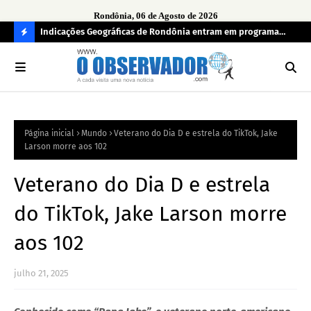
Rondônia, 06 de Agosto de 2026
ndecisos
Indicações Geográficas de Rondônia entram em programa
Seg
internacional para acelerar negócios
his
C
O
N
FI
Página inicial
Mundo
Veterano do Dia D e estrela do TikTok, Jake
R
Larson morre aos 102
A
Veterano do Dia D e estrela
do TikTok, Jake Larson morre
aos 102
julho 21, 2025