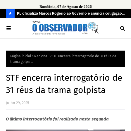
Rondônia, 07 de Agosto de 2026
r
PL oficializa Marcos Rogério ao Governo e anuncia coligação
MDB
as já
com cinco partidos em Rondônia
con
C
O
N
FI
Página inicial
Nacional
STF encerra interrogatório de 31 réus da
R
trama golpista
A
STF encerra interrogatório de
31 réus da trama golpista
julho 29, 2025
O último interrogatório foi realizado nesta segunda