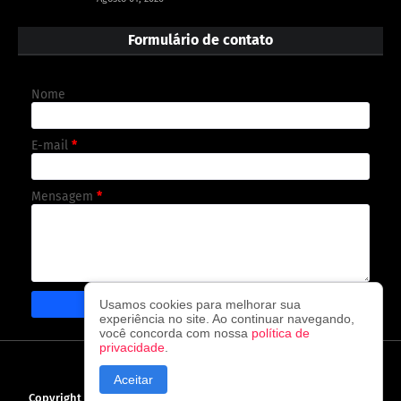
Formulário de contato
Nome
E-mail
*
Mensagem
*
Usamos cookies para melhorar sua
experiência no site. Ao continuar navegando,
você concorda com nossa
política de
privacidade
.
CAPA
CONTATO
POLÍTICA DE PRIVACIDADE
Aceitar
Copyright ©
2026
O observador - A cada visita uma nova notícia!