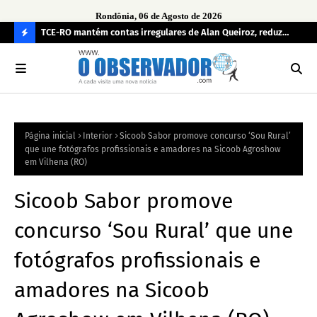
Rondônia, 06 de Agosto de 2026
e
TCE-RO mantém contas irregulares de Alan Queiroz, reduz
Fe
multa e caso pode gerar Inelegibilidade
Ron
C
O
N
FI
Página inicial
Interior
Sicoob Sabor promove concurso ‘Sou Rural’
R
que une fotógrafos profissionais e amadores na Sicoob Agroshow
A
em Vilhena (RO)
Sicoob Sabor promove
concurso ‘Sou Rural’ que une
fotógrafos profissionais e
amadores na Sicoob