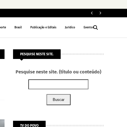
PM 
POLÍCIA
porte
Brasil
Publicação e Editais
Jurídico
Eventos
PESQUISE NESTE SITE.
Pesquise neste site. (título ou conteúdo)
Buscar
TV DO POVO