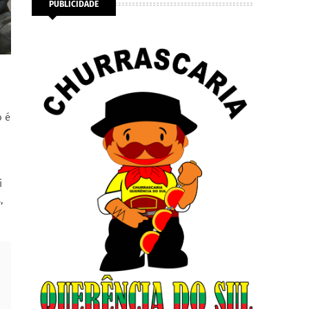
PUBLICIDADE
o é
i
,