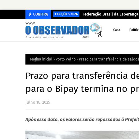
na pandemia
Federação Brasil da Esperanç
CONFIRA
ELEIÇÕES 2026
Capa
Polític
Página inicial
Porto Velho
Prazo para transferência de saldos
Prazo para transferência 
para o Bipay termina no pr
julho 18, 2025
Após essa data, os valores serão repassados à Prefei