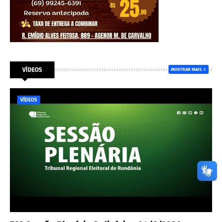
VÍDEOS
MOSTRAR MAIS
VÍDEOS