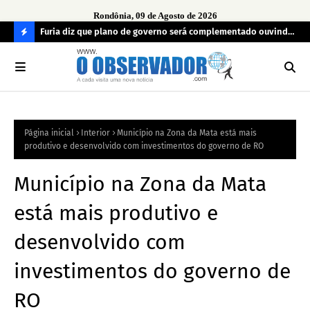
Rondônia, 09 de Agosto de 2026
preso
Furia diz que plano de governo será complementado ouvindo
Opi
o povo e definindo prioridades
PAY
C
em
O
N
FI
Página inicial
Interior
Município na Zona da Mata está mais
R
produtivo e desenvolvido com investimentos do governo de RO
A
Município na Zona da Mata
está mais produtivo e
desenvolvido com
investimentos do governo de
RO