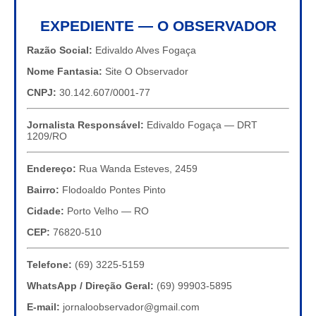
EXPEDIENTE — O OBSERVADOR
Razão Social:
Edivaldo Alves Fogaça
Nome Fantasia:
Site O Observador
CNPJ:
30.142.607/0001-77
Jornalista Responsável:
Edivaldo Fogaça — DRT
1209/RO
Endereço:
Rua Wanda Esteves, 2459
Bairro:
Flodoaldo Pontes Pinto
Cidade:
Porto Velho — RO
CEP:
76820-510
Telefone:
(69) 3225-5159
WhatsApp / Direção Geral:
(69) 99903-5895
E-mail:
jornaloobservador@gmail.com