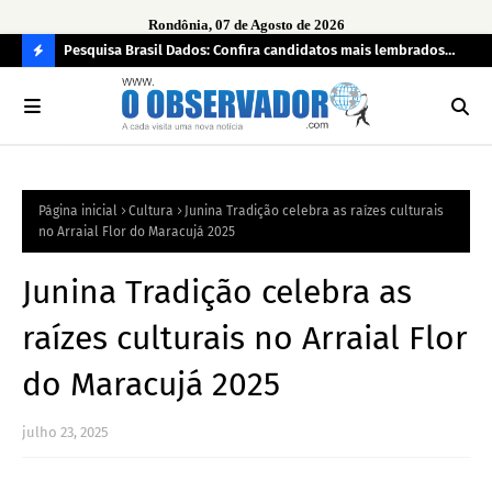
Rondônia, 07 de Agosto de 2026
 pendência
Pesquisa Brasil Dados: Confira candidatos mais lembrados
PL 
pelo eleitorado de Rondônia para deputado estadual
com
C
O
N
FI
Página inicial
Cultura
Junina Tradição celebra as raízes culturais
R
no Arraial Flor do Maracujá 2025
A
Junina Tradição celebra as
raízes culturais no Arraial Flor
do Maracujá 2025
julho 23, 2025